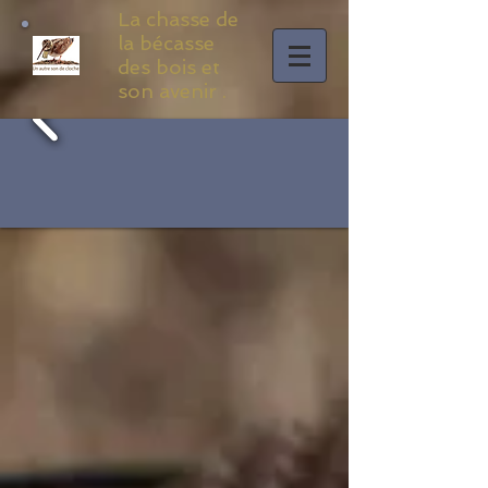
La chasse de
la bécasse
des bois et
son avenir .