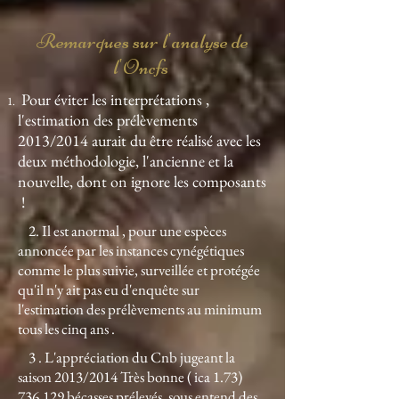
Remarques sur l'analyse de
l'Oncfs
Pour éviter les interprétations ,
l'estimation des prélèvements
2013/2014 aurait du être réalisé avec les
deux méthodologie, l'ancienne et la
nouvelle, dont on ignore les composants
!
2. Il est anormal , pour une espèces
annoncée par les instances cynégétiques
comme le plus suivie, surveillée et protégée
qu'il n'y ait pas eu d'enquête sur
l'estimation des prélèvements au minimum
tous les cinq ans .
3 . L'appréciation du Cnb jugeant la
saison 2013/2014 Très bonne ( ica
1.73)
736.129
bécasses prélevés, sous entend des