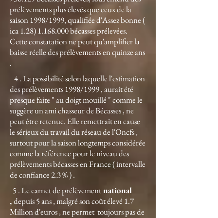
prélèvements plus élevés que ceux de la
saison 1998/1999, qualifiée d'Assez bonne (
ica
1.28) 1.168.000
bécasses prélevées.
Cette constatation ne peut qu'amplifier la
baisse réelle des prélèvements en quinze ans
.
4 . La possibilité selon laquelle l'estimation
des prélèvements 1998/1999 , aurait été
presque faite " au doigt mouillé " comme le
suggère un ami chasseur de Bécasses , ne
peut être retenue. Elle remettrait en cause
le sérieux du travail du réseau de l'Oncfs ,
surtout pour la saison longtemps considérée
comme la référence pour le niveau des
prélèvements bécasses en France ( intervalle
de confiance 2.3 % ) .
5 . Le carnet de prélèvement
national
,
depuis 5 ans , malgré son coût élevé 1.7
Million d'euros , ne permet toujours pas de