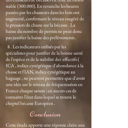
stable (300.000). En revanche les heures
passées par les chasseurs dans les bois ont
augmenté, confirmant le niveau exagéré de
la pression de chasse sur la bécasse . La
baisse du nombre de permis ne peut donc
pas justifier la baisse des prélèvements .
8 . Les indicateurs utilisés par les
spécialistes pour justifier de la bonne santé
de l'espèce et de la stabilité des effectifs (
ICA , indice cynégétique d'abondance à la
chasse et l'IAN, indice cynégétique au
baguage , ne peuvent permettre que d'avoir
une idée sur le niveau de fréquentation en
France chaque saison : en aucun cas de
connaitre l'état dans lequel se trouve le
cheptel bécasse Européen .
Conclusion
Cette étude apporte une réponse claire aux