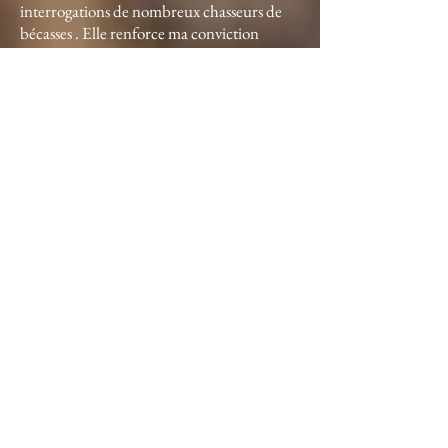
interrogations de nombreux chasseurs de
bécasses . Elle renforce ma conviction
acquise depuis bientôt dix ans , grâce à mes
recherches et observation sur cette espèce .
Le cheptel bécasse Européen est sur une
tendance à la baisse depuis le début des
années quatre vingts dix . Cette tendance
s'accélère sur la dernière décennie au point
d'en devenir inquiétante .
Les chiffres de l'Oncfs indiquant cette
baisse semble être invisible , sans que
personne ne donne l'impression de s'en
émouvoir et de vouloir en connaître la
cause .
Le monde politique cynégétique serait bien
inspiré de tenir compte de ce nombre de
bécasses perdues de vue en tout juste
quinze ans .
Dans ces conditions , aujourd'hui , nous ne
pouvons plus entendre et lire que l'espèce