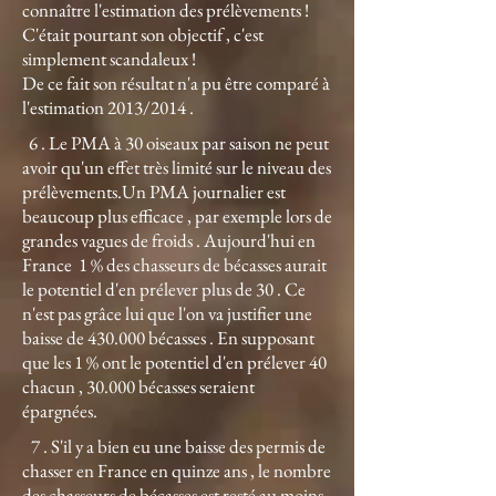
connaître l'estimation des prélèvements !
C'était pourtant son objectif , c'est
simplement scandaleux !
De ce fait son résultat n'a pu être comparé à
l'estimation 2013/2014 .
6 . Le PMA à 30 oiseaux par saison ne peut
avoir qu'un effet très limité sur le niveau des
prélèvements.Un PMA journalier est
beaucoup plus efficace , par exemple lors de
grandes vagues de froids . Aujourd'hui en
France 1 % des chasseurs de bécasses aurait
le potentiel d'en prélever plus de 30 . Ce
n'est pas grâce lui que l'on va justifier une
baisse de 430.000 bécasses . En supposant
que les 1 % ont le potentiel d'en prélever 40
chacun , 30.000 bécasses seraient
épargnées.
7 . S'il y a bien eu une baisse des permis de
chasser en France en quinze ans , le nombre
des chasseurs de bécasses est resté au moins